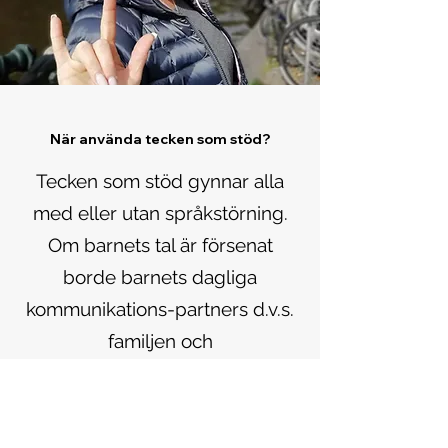
När använda tecken som stöd?
Tecken som stöd gynnar alla
med eller utan språkstörning.
Om barnets tal är försenat
borde barnets dagliga
kommunikations-partners d.v.s.
familjen och
dagvårds/skolpersonal använda
tecken parallellt med sitt tal.
Man borde teckna de