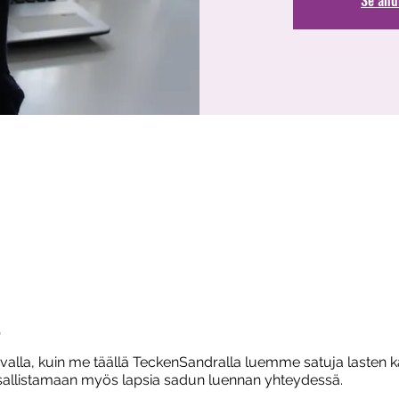
t
avalla, kuin me täällä TeckenSandralla luemme satuja lasten 
sallistamaan myös lapsia sadun luennan yhteydessä.