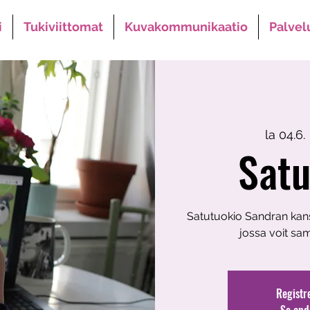
i
Tukiviittomat
Kuvakommunikaatio
Palve
la 04.6.
 
Satu
Satutuokio Sandran kan
jossa voit sam
Registr
Se and