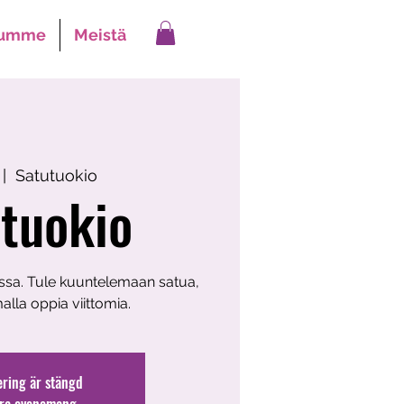
lumme
Meistä
 |  
Satutuokio
tuokio
ssa. Tule kuuntelemaan satua,
alla oppia viittomia.
ering är stängd
ra evenemang