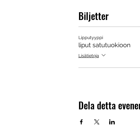
Biljetter
Lipputyyppi
liput satutuokioon
Lisätietoja
Dela detta even