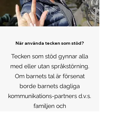
När använda tecken som stöd?
Tecken som stöd gynnar alla
med eller utan språkstörning.
Om barnets tal är försenat
borde barnets dagliga
kommunikations-partners d.v.s.
familjen och
dagvårds/skolpersonal använda
tecken parallellt med sitt tal.
Man borde teckna de